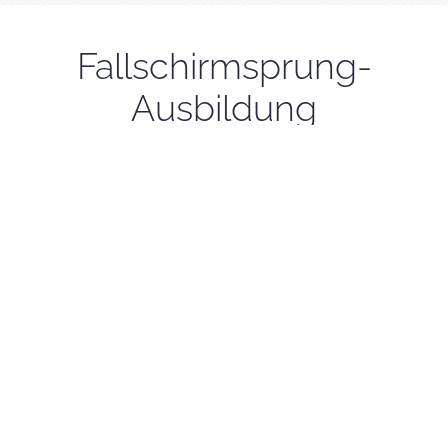
Fallschirmsprung-
Ausbildung
Schnupperkurs AFF-Ausbildung
450 Euro
Jeder weitere AFF-Sprung (Level 1-3)
375 Euro
Jeder weitere AFF-Sprung (Level 4-7)
275 Euro
AFF- Ausbildung-Komplettkurs Level 1-7
2100 Euro
Komplettierung Fallschirmsprung-Ausbildung
1600 Euro
AFF-Wiederholungssprung Level 1-3
300 Euro
AFF-Wiederholungssprung Level 4-7
200 Euro
Schüler Solo Einzelsprung (ohne Lehrer)
75 Euro
Lehrer Einzelsprung (Solo-Phase)
80 Euro